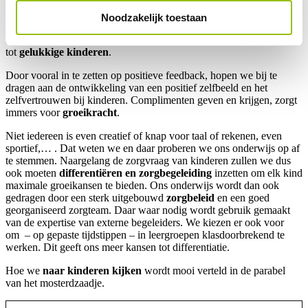
Dit verhaal betekent voor ons:
Noodzakelijk toestaan
Dat ze met een goed gevoel naar huis kunnen gaan en zo uitgroeien
tot
gelukkige kinderen
.
Door vooral in te zetten op positieve feedback, hopen we bij te
dragen aan de ontwikkeling van een positief zelfbeeld en het
zelfvertrouwen bij kinderen. Complimenten geven en krijgen, zorgt
immers voor
groeikracht
.
Niet iedereen is even creatief of knap voor taal of rekenen, even
sportief,… . Dat weten we en daar proberen we ons onderwijs op af
te stemmen. Naargelang de zorgvraag van kinderen zullen we dus
ook moeten
differentiëren
en zorgbegeleiding
inzetten om elk kind
maximale groeikansen te bieden. Ons onderwijs wordt dan ook
gedragen door een sterk uitgebouwd
zorgbeleid
en een goed
georganiseerd zorgteam. Daar waar nodig wordt gebruik gemaakt
van de expertise van externe begeleiders. We kiezen er ook voor
om
– op gepaste tijdstippen – in leergroepen klasdoorbrekend te
werken. Dit geeft ons meer kansen tot differentiatie.
Hoe we
naar kinderen kijken
wordt mooi verteld in de parabel
van het mosterdzaadje.