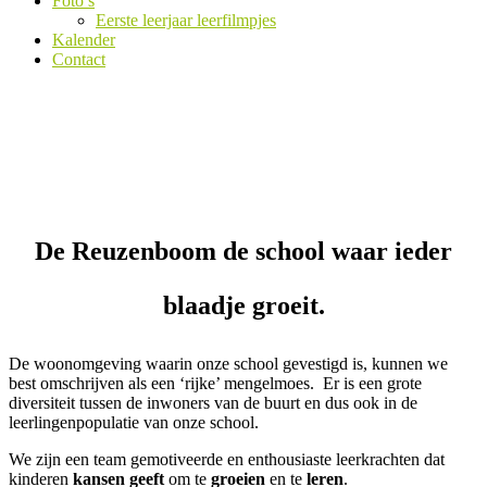
Foto’s
Eerste leerjaar leerfilmpjes
Kalender
Contact
OLVI De Reuzenboom
>
Info school
Info school
De Reuzenboom de school waar ieder
blaadje groeit.
De woonomgeving waarin onze school gevestigd is, kunnen we
best omschrijven als een ‘rijke’ mengelmoes.
Er is een grote
diversiteit tussen de inwoners van de buurt en dus ook in de
leerlingenpopulatie van onze school.
We zijn een team gemotiveerde en enthousiaste leerkrachten dat
kinderen
kansen
geeft
om te
groeien
en te
leren
.