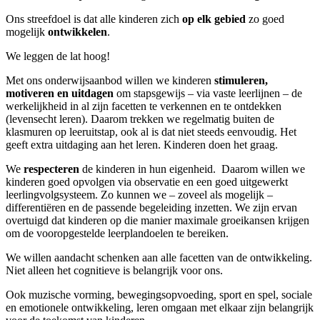
Ons streefdoel is dat alle kinderen zich
op elk gebied
zo goed
mogelijk
ontwikkelen
.
We leggen de lat hoog!
Met ons onderwijsaanbod willen we kinderen
stimuleren,
motiveren en uitdagen
om stapsgewijs – via vaste leerlijnen – de
werkelijkheid in al zijn facetten te verkennen en te ontdekken
(levensecht leren). Daarom trekken we regelmatig buiten de
klasmuren op leeruitstap, ook al is dat niet steeds eenvoudig. Het
geeft extra uitdaging aan het leren. Kinderen doen het graag.
We
respecteren
de kinderen in hun eigenheid.
Daarom willen we
kinderen goed opvolgen via observatie en een goed uitgewerkt
leerlingvolgsysteem. Zo kunnen we – zoveel als mogelijk –
differentiëren en de passende begeleiding inzetten. We zijn ervan
overtuigd dat kinderen op die manier maximale groeikansen krijgen
om de vooropgestelde leerplandoelen te bereiken.
We willen aandacht schenken aan alle facetten van de ontwikkeling.
Niet alleen het cognitieve is belangrijk voor ons.
Ook muzische vorming, bewegingsopvoeding, sport en spel, sociale
en emotionele ontwikkeling, leren omgaan met elkaar zijn belangrijk