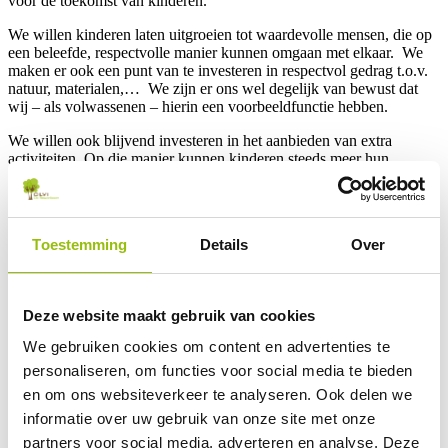
voor de toekomst van kinderen.
We willen kinderen laten uitgroeien tot waardevolle mensen, die op
een beleefde, respectvolle manier kunnen omgaan met elkaar.
We
maken er ook een punt van te investeren in respectvol gedrag t.o.v.
natuur, materialen,…
We zijn er ons wel degelijk van bewust dat
wij – als volwassenen – hierin een voorbeeldfunctie hebben.
We willen ook blijvend investeren in het aanbieden van extra
activiteiten. Op die manier kunnen kinderen steeds meer hun
talenten ontdekken, verder ontwikkelen en inzetten. Hen
vertrouwen
geven en zelfvertrouwen laten opbouwen. Dit zorgt
voor een open sfeer. Een
aangename leeromgeving
bevordert de
motivatie, doet groeien. Maar een goede sfeer veronderstelt ook een
Toestemming
Details
Over
duidelijke structuur en organisatie.
We willen kinderen begeleiden naar
zelfstandigheid
en hen
verantwoordelijkheid
geven. Alle kinderen prikkelen om het
Deze website maakt gebruik van cookies
leerproces actief in eigen handen te nemen en van elkaar te leren.
Daarom stimuleren we leerlingeninitiatief en zelfontdekkend leren.
We gebruiken cookies om content en advertenties te
Ook
discipline
om goed te kunnen werken is essentieel. Duidelijke
personaliseren, om functies voor social media te bieden
afspraken en regels ontbreken niet. Die zijn nodig om goed te
en om ons websiteverkeer te analyseren. Ook delen we
functioneren als leerkracht en als leerling.
Ze brengen
rust
en
informatie over uw gebruik van onze site met onze
geven
veiligheid
.
partners voor social media, adverteren en analyse. Deze