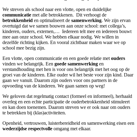
We streven als school naar een vlotte, open en duidelijke
communicatie
met alle betrokkenen.
Dit verhoogt de
betrokkenheid
en optimaliseert de
samenwerking
. We zijn ervan
overtuigd dat we samen bouwen aan onze school: met collega’s,
kinderen,
ouders, externen,…
Iedereen telt mee en iedereen bouwt
mee aan onze school. We hebben elkaar nodig. We willen in
dezelfde richting kijken. En vooral zichtbaar maken waar we op
school mee bezig zijn.
Een vlotte, open communicatie en een goede relatie met
ouders
vinden we belangrijk. Een
goede samenwerking
en
verstandhouding met hen is voor ons belangrijk met het oog op de
groei van de kinderen. Elke ouder wil het beste voor zijn kind. Daar
gaan we vanuit. Daarom zijn ouders voor ons partners in de
opvoeding van de kinderen. We gaan samen op weg!
We geloven dat regelmatig contact (formeel en informeel), herhaald
overleg en een echte participatie de ouderbetrokkenheid stimuleert
en kan doen toenemen. Daarom streven we er ook naar om ouders
te betrekken bij (klas)activiteiten.
Openheid, vertrouwen, luisterbereidheid en samenwerking eisen een
wederzijdse respectvolle
omgang met elkaar.