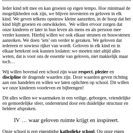
Ieder kind telt mee en kan groeien op eigen tempo. Hoe minimaal de
mogelijkheden ook zijn, we blijven investeren en geloven in elk
kind. We geven telkens opnieuw kleine aanzetten, in de hoop dat het
kind blijft groeien en ontwikkelen.
We willen ervoor zorgen dat
onze kinderen er later in hun leven als mens en als persoon mee
verder kunnen. Hierbij willen we ook elkaar steunen en bouwstenen
aanreiken. We doen ‘iets’ om verder te geraken. We geloven dat
iedereen er sowieso rijker van wordt. Geloven in elk kind en in
elkaar betekent ook kunnen loslaten: we moeten niet altijd alles
weten, dat is voor ons de essentie van geloven, niet makkelijk maar
toch…
Wij willen bovenal een school zijn waar
respect
,
plezier
en
discipline
de dragende waarden zijn. Deze waarden geven richting
aan ons handelen en willen we laten oplichten op school. Dit willen
we onze kinderen voorleven en bijbrengen!
Dit alles willen we waarmaken in een veilige, geborgen, vriendelijke
en gemoedelijke sfeer, ondersteund door een duidelijke structuur en
heldere afspraken.
IV … waar geloven ruimte krijgt en inspireert.
Onze school is een eigentijdse
katholieke school
. Op onze eigen